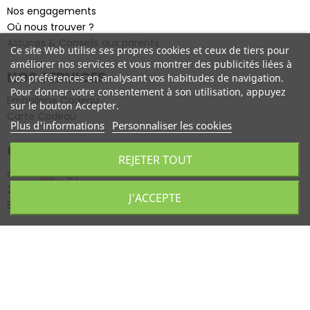
Nos engagements
Où nous trouver ?
Astuces & Conseils aux parents
Ce site Web utilise ses propres cookies et ceux de tiers pour
améliorer nos services et vous montrer des publicités liées à
NOS SERVICES
vos préférences en analysant vos habitudes de navigation.
Pour donner votre consentement à son utilisation, appuyez
Emballage Cadeau
sur le bouton Accepter.
Carte Cadeau
Plus d'informations
Personnaliser les cookies
CONTACT
REJETER TOUT
commercial@patakes-collection.com
0
26 rue du Petit-fossart
J'ACCEPTE
59300 Valenciennes