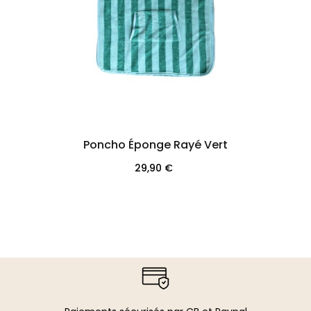
Poncho Éponge Rayé Vert
Prix
29,90 €