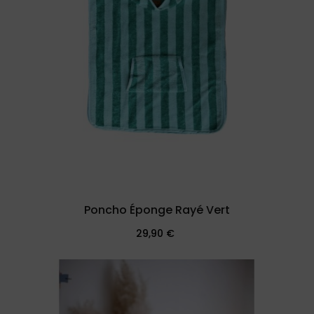
Poncho Éponge Rayé Vert
Prix
29,90 €