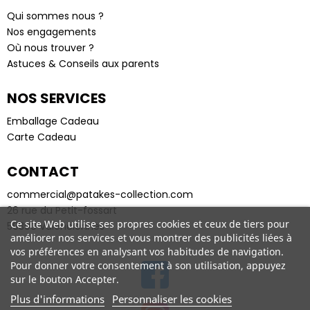
Qui sommes nous ?
Nos engagements
Où nous trouver ?
Astuces & Conseils aux parents
NOS SERVICES
Emballage Cadeau
Carte Cadeau
CONTACT
commercial@patakes-collection.com
26 rue du Petit-fossart
Ce site Web utilise ses propres cookies et ceux de tiers pour
59300 Valenciennes
améliorer nos services et vous montrer des publicités liées à
vos préférences en analysant vos habitudes de navigation.
Pour donner votre consentement à son utilisation, appuyez
sur le bouton Accepter.
Plus d'informations
Personnaliser les cookies