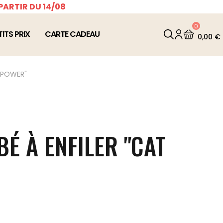
PARTIR DU 14/08
0
TITS PRIX
CARTE CADEAU
0,00 €
T POWER"
É À ENFILER "CAT