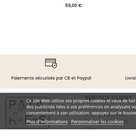
Prix
59,00 €
Paiements sécurisés par CB et Paypal​
Livra
SERVICE CLIENT
Ce site Web utilise ses propres cookies et ceux de ti
des publicités liées à vos préférences en analysant v
Livraison
0
consentement à son utilisation, appuyez sur le bouto
Échanges & Retours
Plus d'informations
Personnaliser les cookies
Paiements Sécurisés
CGV