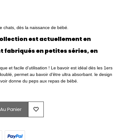
 de chats, dès la naissance de bébé.
ollection est actuellement en
t fabriqués en petites séries, en
ique et facile d’utilisation ! Le bavoir est idéal dès les 1ers
oublé, permet au bavoir d'être ultra absorbant. le design
bavoir donne du peps aux repas de bébé.
 Au Panier