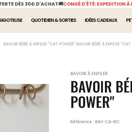
FFERTE DÈS 30€ D'ACHAT
🚚
CONGÉ D'ÉTÉ: EXPEDITION À 
GIGOTEUSE
QUOTIDIEN & SORTIES
IDÉES CADEAUX
PE
BAVOIR BÉBÉ À ENFILER "CAT POWER"
BAVOIR BÉBÉ À ENFILER "CA
BAVOIR À ENFILER
BAVOIR BÉB
POWER"
Référence : BAV-CA-BO