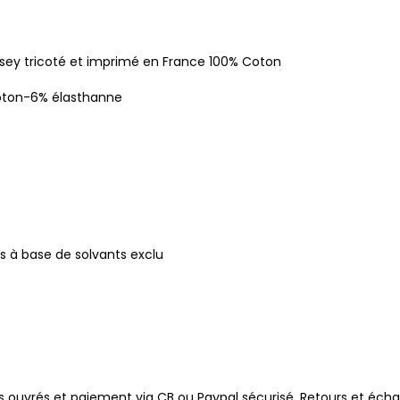
Jersey tricoté et imprimé en France 100% Coton
 coton-6% élasthanne
s à base de solvants exclu
 ouvrés et paiement via CB ou Paypal sécurisé. Retours et écha