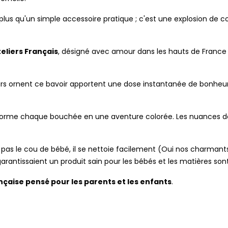
plus qu'un simple accessoire pratique ; c'est une explosion de 
teliers Français
, désigné avec amour dans les hauts de France :
eurs ornent ce bavoir apportent une dose instantanée de bonheu
forme chaque bouchée en une aventure colorée. Les nuances de
 sert pas le cou de bébé, il se nettoie facilement (Oui nos cha
rantissaient un produit sain pour les bébés et les matières sont 
ançaise pensé pour les parents et les enfants
.