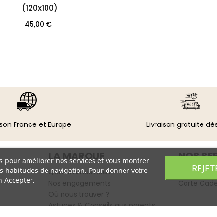
(120x100)
Prix
45,00 €
ison France et Europe
Livraison gratuite dè
LA MARQUE
NOS SE
ers pour améliorer nos services et vous montrer
REJET
os habitudes de navigation. Pour donner votre
Qui sommes nous ?
Emballage
n Accepter.
Nos engagements
Carte Cad
Où nous trouver ?
Astuces & Conseils aux parents