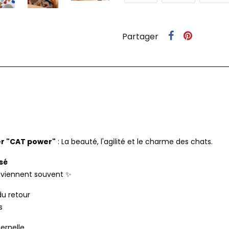
Partager
er "CAT power"
: La beauté, l'agilité et le charme des chats.
sé
reviennent souvent
✨
du retour
s
ernelle.