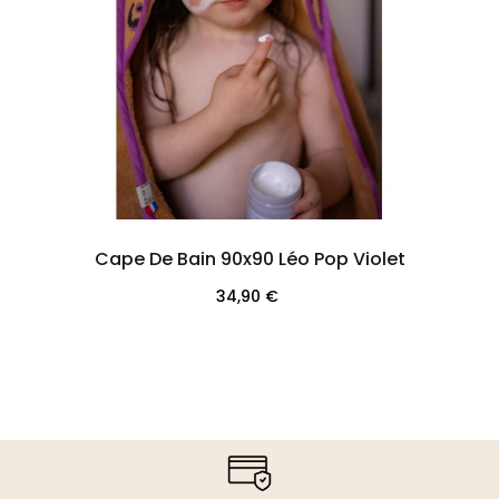
Cape De Bain 90x90 Léo Pop Violet
Prix
34,90 €