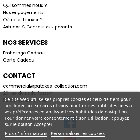
Qui sommes nous ?
Nos engagements
Où nous trouver ?
Astuces & Conseils aux parents
NOS SERVICES
Emballage Cadeau
Carte Cadeau
CONTACT
commercial@patakes-collection.com
26 rue du Petit-fossart
Ce site Web utilise ses propres cookies et ceux de tiers pour
59300 Valenciennes
améliorer nos services et vous montrer des publicités liées à
vos préférences en analysant vos habitudes de navigation.
Pour donner votre consentement à son utilisation, appuyez
sur le bouton Accepter.
Plus d'informations
Personnaliser les cookies