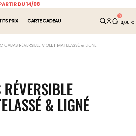
PARTIR DU 14/08
0
TITS PRIX
CARTE CADEAU
0,00 €
C CABAS RÉVERSIBLE VIOLET MATELASSÉ & LIGNÉ
 RÉVERSIBLE
TELASSÉ & LIGNÉ