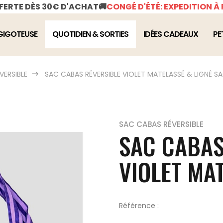
FFERTE DÈS 30€ D'ACHAT
🚚
CONGÉ D'ÉTÉ: EXPEDITION À 
GIGOTEUSE
QUOTIDIEN & SORTIES
IDÉES CADEAUX
PE
VERSIBLE
SAC CABAS RÉVERSIBLE VIOLET MATELASSÉ & LIGNÉ
SA
SAC CABAS RÉVERSIBLE
SAC CABAS
VIOLET MA
Référence :