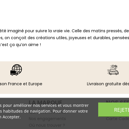
a été imaginé pour suivre la vraie vie. Celle des matins pressés,
n conçoit des créations utiles, joyeuses et durables, pensées pou
c’est ça qu’on aime !
ison France et Europe
Livraison gratuite dè
LA MARQUE
NOS SE
ers pour améliorer nos services et vous montrer
REJET
os habitudes de navigation. Pour donner votre
Qui sommes nous ?
Emballage
n Accepter.
Nos engagements
Carte Cad
Où nous trouver ?