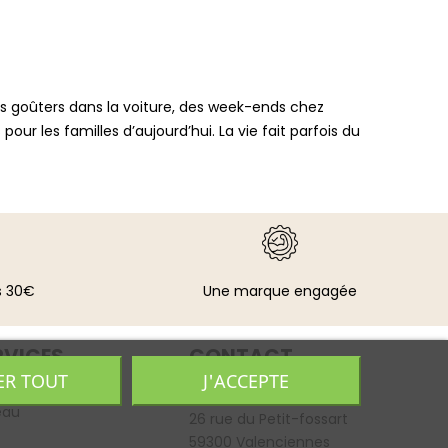
 des goûters dans la voiture, des week-ends chez
r les familles d’aujourd’hui. La vie fait parfois du
s 30€
Une marque engagée
RVICES
CONTACT
ER TOUT
J'ACCEPTE
 Cadeau
commercial@patakes-
collection.com
eau
26 rue du Petit-fossart
59300 Valenciennes