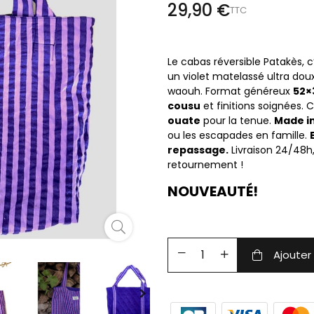
29,90 €
TTC
Le cabas réversible Patakès, c’
un violet matelassé ultra doux,
waouh. Format généreux
52×
cousu
et finitions soignées.
ouate
pour la tenue.
Made i
ou les escapades en famille.
repassage.
Livraison 24/48h,
retournement !
NOUVEAUTÉ!
Ajouter