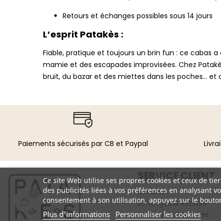
Retours et échanges possibles sous 14 jours
L’esprit Patakès :
Fiable, pratique et toujours un brin fun : ce cabas 
mamie et des escapades improvisées. Chez Patakès, o
bruit, du bazar et des miettes dans les poches… et 
Paiements sécurisés par CB et Paypal​
Livra
SERVICE CLIENT
Ce site Web utilise ses propres cookies et ceux de ti
des publicités liées à vos préférences en analysant v
Livraison
0
consentement à son utilisation, appuyez sur le bouto
Échanges & Retours
Plus d'informations
Personnaliser les cookies
Paiements Sécurisés