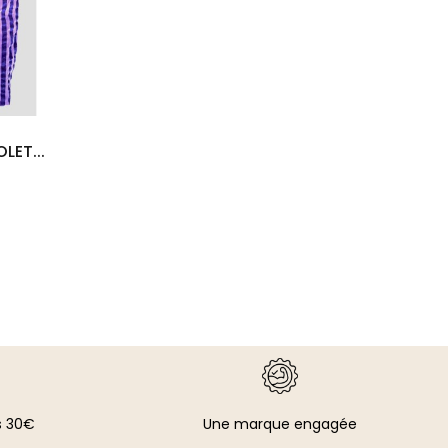
VIOLET...
s 30€
Une marque engagée