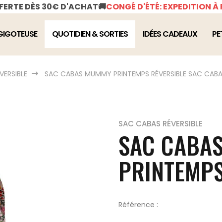
FFERTE DÈS 30€ D'ACHAT
🚚
CONGÉ D'ÉTÉ: EXPEDITION À 
GIGOTEUSE
QUOTIDIEN & SORTIES
IDÉES CADEAUX
PE
VERSIBLE
SAC CABAS MUMMY PRINTEMPS RÉVERSIBLE
SAC CABA
SAC CABAS RÉVERSIBLE
SAC CABA
PRINTEMPS
Référence :