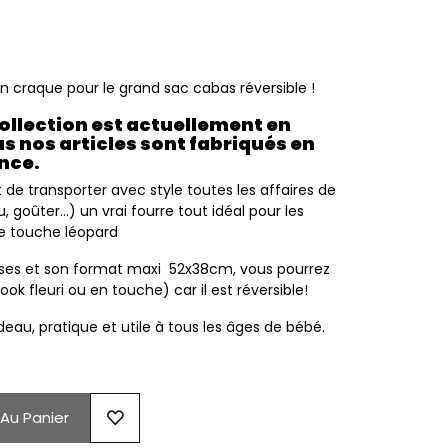
n craque pour le grand sac cabas réversible !
ollection est actuellement en
s nos articles sont fabriqués en
ance.
 de transporter avec style toutes les affaires de
goûter...) un vrai fourre tout idéal pour les
e touche léopard
nses et son format maxi 52x38cm, vous pourrez
 look fleuri ou en touche) car il est réversible!
eau, pratique et utile à tous les âges de bébé.
 Au Panier